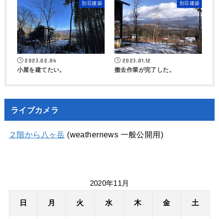
別荘建築
別荘建築
2023.02.04
2023.01.12
小屋を建てたい。
撤去作業が完了した。
ライブカメラ
２階から八ヶ岳
(weathernews 一般公開用)
2020年11月
日
月
火
水
木
金
土