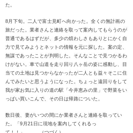
た。
8月下旬。二人で富士見町へ向かった。全くの無計画の
旅だった。業者さんと連絡を取って案内してもらうのが
普通であるはずだが、多少の煩わしさもありとにかく自
力で見てみようとネットの情報を元に探した。案の定、
無謀であったことが判明した。そんなことで見つかるわ
けがない。車で山道を走り回り八ヶ岳の姿に感動し、目
当ての土地は見つからなかったが二人とも益々そこに住
んでみたいと思うようになった。ちょっと遠回りをして
我が家お気に入りの道の駅「今井恵みの里」で野菜をい
っぱい買いこんで、その日は帰路についた。
数日後、妻がいつの間にか業者さんと連絡を取ってい
た。「9月21日に現地を案内してくれるっ
て！！」 （つづく）