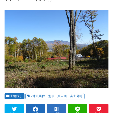
土地探し
2地域居住 別荘 八ヶ岳 富士見町