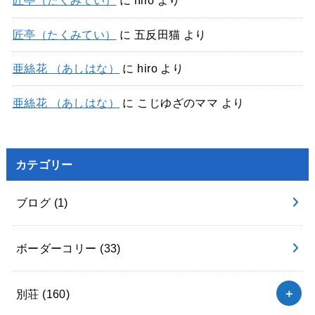
匠亭（たくみてい）
に
hiro
より
匠亭（たくみてい）
に
五反田猫
より
亜絲花 （あしはな）
に
hiro
より
亜絲花 （あしはな）
に
こじゆざのママ
より
カテゴリー
ブログ
(1)
ボーダーコリー
(33)
別荘
(160)