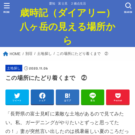
愛知 富士見 ２拠点生活
歳時記（ダイアリー）
MENU
SEARCH
八ヶ岳の見える場所か
ら
別荘
土地探し
この場所にたどり着くまで ②
HOME
2020.11.06
土地探し
この場所にたどり着くまで ②
ツイート
シェア
はてブ
送る
Pocket
「長野県の富士見町に素敵な土地があるので見てみた
い。私、ガーデニングがやりたいとずっと思ってた
の！」妻が突然言い出したのは残暑厳しい夏のころだっ