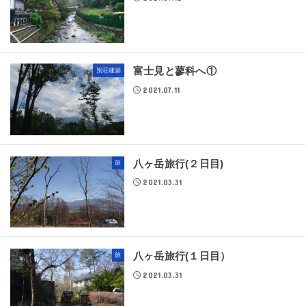
富士見と蓼科へ①
別荘建築
2021.07.11
八ヶ岳旅行(２日目)
旅
2021.03.31
八ヶ岳旅行(１日目）
旅
2021.03.31