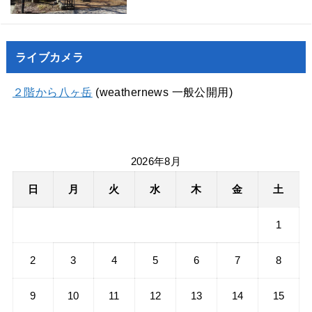
ライブカメラ
２階から八ヶ岳
(weathernews 一般公開用)
2026年8月
日
月
火
水
木
金
土
1
2
3
4
5
6
7
8
9
10
11
12
13
14
15