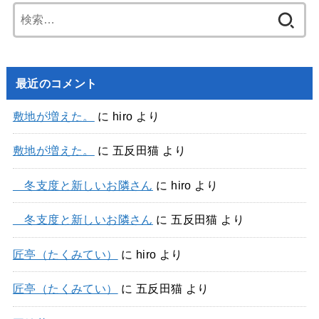
検
索:
最近のコメント
敷地が増えた。
に
hiro
より
敷地が増えた。
に
五反田猫
より
冬支度と新しいお隣さん
に
hiro
より
冬支度と新しいお隣さん
に
五反田猫
より
匠亭（たくみてい）
に
hiro
より
匠亭（たくみてい）
に
五反田猫
より