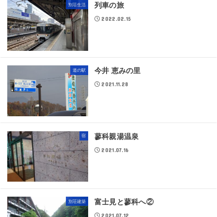
列車の旅
別荘生活
2022.02.15
今井 恵みの里
道の駅
2021.11.28
蓼科親湯温泉
宿
2021.07.16
富士見と蓼科へ②
別荘建築
2021.07.12