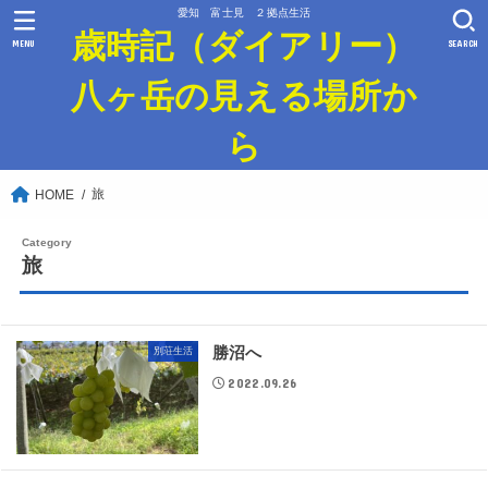
愛知 富士見 ２拠点生活
歳時記（ダイアリー）
MENU
SEARCH
八ヶ岳の見える場所か
ら
旅
HOME
旅
勝沼へ
別荘生活
2022.09.26