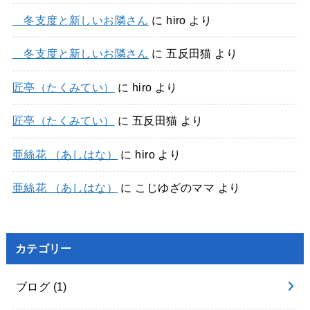
冬支度と新しいお隣さん
に
hiro
より
冬支度と新しいお隣さん
に
五反田猫
より
匠亭（たくみてい）
に
hiro
より
匠亭（たくみてい）
に
五反田猫
より
亜絲花 （あしはな）
に
hiro
より
亜絲花 （あしはな）
に
こじゆざのママ
より
カテゴリー
ブログ
(1)