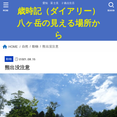
愛知 富士見 ２拠点生活
歳時記（ダイアリー）
MENU
SEARCH
八ヶ岳の見える場所か
ら
自然
動物
熊出没注意
HOME
2021.08.15
動物
熊出没注意