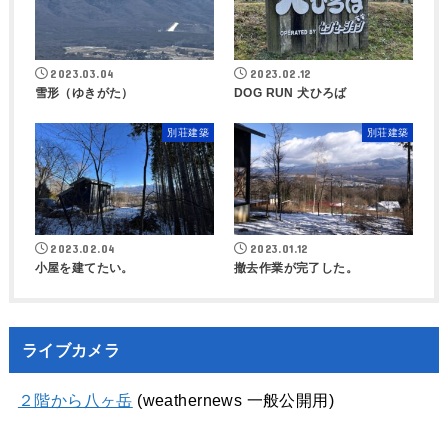
2023.03.04
2023.02.12
雪形（ゆきがた）
DOG RUN 犬ひろば
別荘建築
別荘建築
2023.02.04
2023.01.12
小屋を建てたい。
撤去作業が完了した。
ライブカメラ
２階から八ヶ岳
(weathernews 一般公開用)