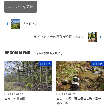
入笠山へ
ライブカメラの画像が公開された。
RECOMMEND
別荘生活
別荘生活
2022.04.30
2022.04.29
ＧＷ、初日は雨
６人＋１匹、過去最大人数で富士
見へ。③