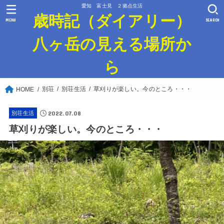
愛知 富士見 ２拠点生活
歳時記（ダイアリー）
MENU
SEARCH
八ヶ岳の見える場所か
ら
別荘
別荘生活
草刈りが楽しい。今のところ・・・
HOME
2022.07.08
別荘生活
草刈りが楽しい。今のところ・・・