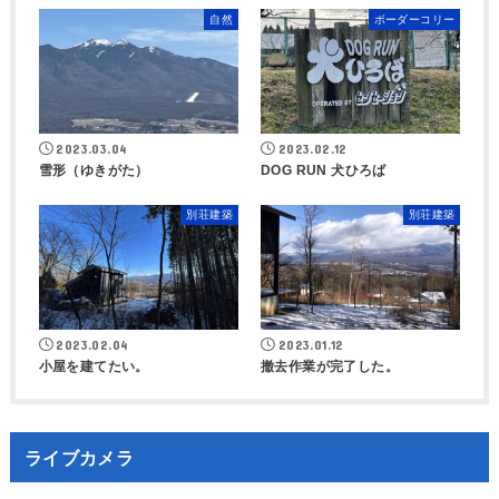
自然
ボーダーコリー
2023.03.04
2023.02.12
雪形（ゆきがた）
DOG RUN 犬ひろば
別荘建築
別荘建築
2023.02.04
2023.01.12
小屋を建てたい。
撤去作業が完了した。
ライブカメラ