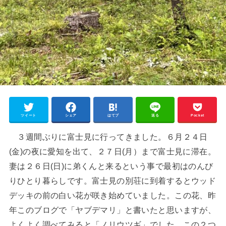
ツイート
シェア
はてブ
送る
Pocket
３週間ぶりに富士見に行ってきました。６月２４日
(金)の夜に愛知を出て、２７日(月）まで富士見に滞在。
妻は２６日(日)に弟くんと来るという事で最初はのんび
りひとり暮らしです。富士見の別荘に到着するとウッド
デッキの前の白い花が咲き始めていました。この花、昨
年このブログで「ヤブデマリ」と書いたと思いますが、
よくよく調べてみると「ノリウツギ」でした。この２つ