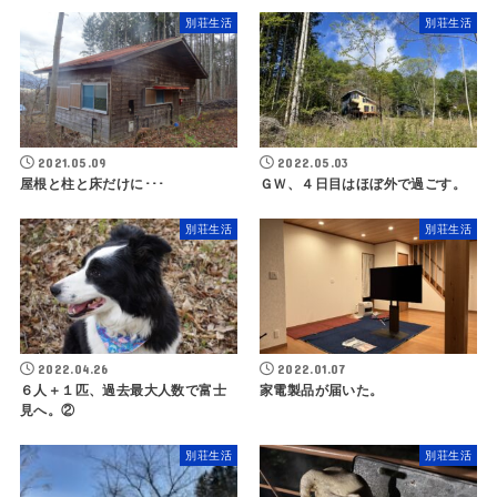
別荘生活
別荘生活
2021.05.09
2022.05.03
屋根と柱と床だけに･･･
ＧＷ、４日目はほぼ外で過ごす。
別荘生活
別荘生活
2022.04.26
2022.01.07
６人＋１匹、過去最大人数で富士
家電製品が届いた。
見へ。②
別荘生活
別荘生活