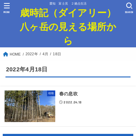
愛知 富士見 ２拠点生活
歳時記（ダイアリー）
MENU
SEARCH
八ヶ岳の見える場所か
ら
2022年
4月
18日
HOME
2022年4月18日
春の息吹
植物
2022.04.18