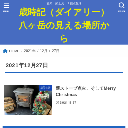
愛知 富士見 ２拠点生活
歳時記（ダイアリー）
MENU
SEARCH
八ヶ岳の見える場所か
ら
2021年
12月
27日
HOME
2021年12月27日
薪ストーブ点火、そしてMerry
別荘生活
Christmas
2021.12.27