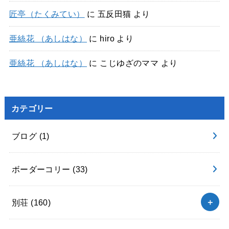
匠亭（たくみてい）
に
五反田猫
より
亜絲花 （あしはな）
に
hiro
より
亜絲花 （あしはな）
に
こじゆざのママ
より
カテゴリー
ブログ
(1)
ボーダーコリー
(33)
別荘
(160)