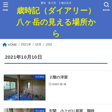
愛知 富士見 ２拠点生活
歳時記（ダイアリー）
MENU
SEARCH
八ヶ岳の見える場所か
ら
2021年
10月
10日
HOME
2021年10月10日
２階の洋室
別荘建築
2021.10.10
玄関、小上がり和室、階段
別荘建築