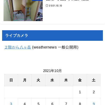
2021.10.10
ライブカメラ
２階から八ヶ岳
(weathernews 一般公開用)
2021年10月
日
月
火
水
木
金
土
1
2
3
4
5
6
7
8
9