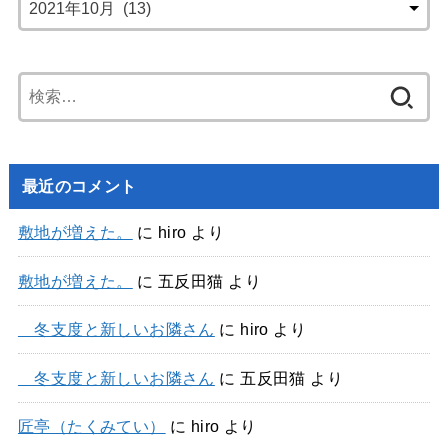
検
索:
最近のコメント
敷地が増えた。
に
hiro
より
敷地が増えた。
に
五反田猫
より
冬支度と新しいお隣さん
に
hiro
より
冬支度と新しいお隣さん
に
五反田猫
より
匠亭（たくみてい）
に
hiro
より