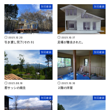
別荘建築
別荘建築
2021.12.30
2021.10.17
引き渡し完了(その３)
足場が撤去された。
別荘建築
別荘建築
2021.08.18
2021.10.10
窓サッシの発注
２階の洋室
別荘建築
別荘建築