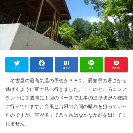
ツイート
シェア
はてブ
送る
Pocket
名古屋の最高気温の予想が３８℃。愛知県の暑さから
逃げるように富士見へ行きました。ここのところコンス
タントに２週間に１回のペースで工事の進捗状況を確認
に行っています。台風と台風の合間の晴れを狙っていっ
たのですが、雲が多くて八ヶ岳はなかなか顔を出してく
れません。