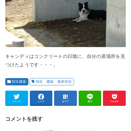
キャンディはコンクリートの日陰に、自分の居場所を見
つけたようです・・・。
別荘建築
別荘 建築 進捗状況
ツイート
シェア
はてブ
送る
Pocket
コメントを残す