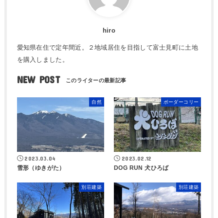
hiro
愛知県在住で定年間近。２地域居住を目指して富士見町に土地
を購入しました。
NEW POST
自然
ボーダーコリー
2023.03.04
2023.02.12
雪形（ゆきがた）
DOG RUN 犬ひろば
別荘建築
別荘建築