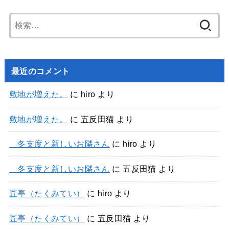
検
索:
最近のコメント
敷地が増えた。
に
hiro
より
敷地が増えた。
に
五反田猫
より
冬支度と新しいお隣さん
に
hiro
より
冬支度と新しいお隣さん
に
五反田猫
より
匠亭（たくみてい）
に
hiro
より
匠亭（たくみてい）
に
五反田猫
より