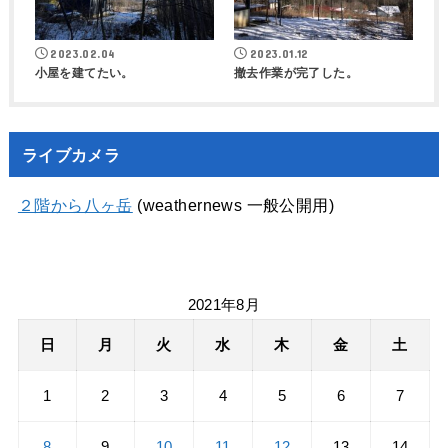
2023.02.04
2023.01.12
小屋を建てたい。
撤去作業が完了した。
ライブカメラ
２階から八ヶ岳
(weathernews 一般公開用)
2021年8月
日
月
火
水
木
金
土
1
2
3
4
5
6
7
8
9
10
11
12
13
14