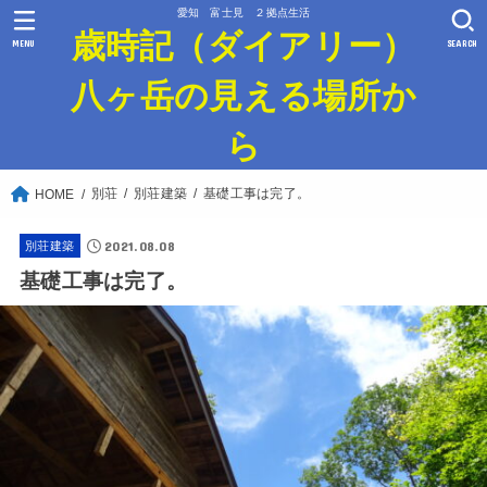
愛知 富士見 ２拠点生活
歳時記（ダイアリー）
MENU
SEARCH
八ヶ岳の見える場所か
ら
別荘
別荘建築
基礎工事は完了。
HOME
2021.08.08
別荘建築
基礎工事は完了。