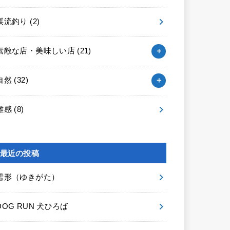
渓流釣り
(2)
素敵な店・美味しい店
(21)
自然
(32)
雑感
(8)
最近の投稿
雪形（ゆきがた）
DOG RUN 犬ひろば