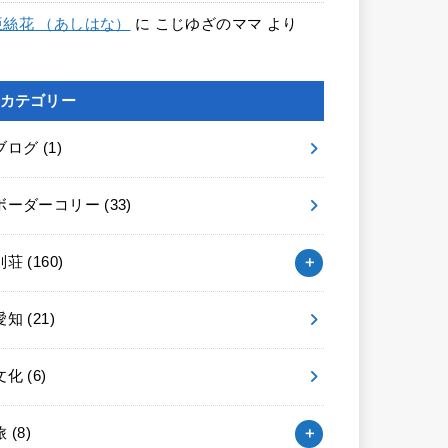
亜絲花 （あしはな）
に
こじゆざのママ
より
カテゴリー
ブログ
(1)
ボーダーコリー
(33)
別荘
(160)
愛知
(21)
文化
(6)
旅
(8)