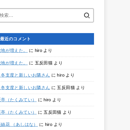
検
索:
最近のコメント
敷地が増えた。
に
hiro
より
敷地が増えた。
に
五反田猫
より
冬支度と新しいお隣さん
に
hiro
より
冬支度と新しいお隣さん
に
五反田猫
より
匠亭（たくみてい）
に
hiro
より
匠亭（たくみてい）
に
五反田猫
より
亜絲花 （あしはな）
に
hiro
より