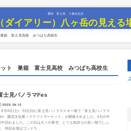
愛知 富士見 ２拠点生活
（ダイアリー）八ヶ岳の見える
ト 巣箱 富士見高校 みつばち高校生
ケット 巣箱 富士見高校 みつばち高校生
富士見パノラマFes
2022.06.12
6月4日(土)、5日(日)に富士見パノラマスキー場で「富士見パノラマ
Fes 園芸文化展＋クラフトマーケット」が開催されました。4日の午
前中訪れました。この日は久々の青空、とても気持ちの良い朝でしふ
た。特設会場はゴンドラ...