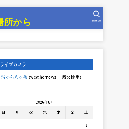
場所から
SEARCH
ライブカメラ
２階から八ヶ岳
(weathernews 一般公開用)
2026年8月
日
月
火
水
木
金
土
1