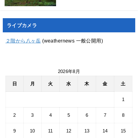
ライブカメラ
２階から八ヶ岳
(weathernews 一般公開用)
2026年8月
日
月
火
水
木
金
土
1
2
3
4
5
6
7
8
9
10
11
12
13
14
15