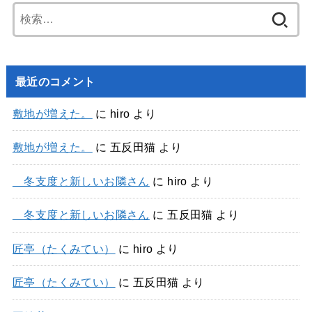
検
索:
最近のコメント
敷地が増えた。
に
hiro
より
敷地が増えた。
に
五反田猫
より
冬支度と新しいお隣さん
に
hiro
より
冬支度と新しいお隣さん
に
五反田猫
より
匠亭（たくみてい）
に
hiro
より
匠亭（たくみてい）
に
五反田猫
より