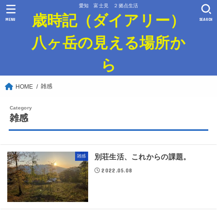
愛知 富士見 ２拠点生活
歳時記（ダイアリー）
MENU
SEARCH
八ヶ岳の見える場所か
ら
雑感
HOME
雑感
別荘生活、これからの課題。
雑感
2022.05.08